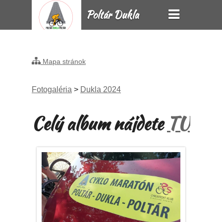
Poltár Dukla
Poltár
Mapa stránok
Fotogaléria
>
Dukla 2024
Celý album nájdete
TU