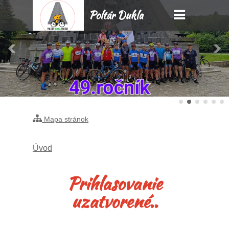
Poltár Dukla
Poltár
Mapa stránok
Úvod
Prihlasovanie
uzatvorené..