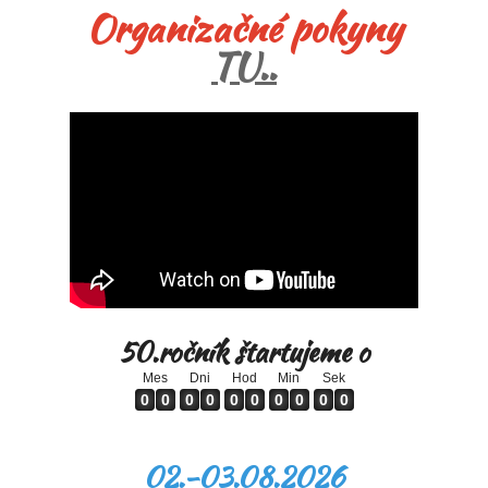
Organizačné pokyny
TU..
50.ročník štartujeme o
Mes
Dni
Hod
Min
Sek
0
0
0
0
0
0
0
0
0
0
0
0
0
0
0
0
0
0
0
0
02.-03.08.2026