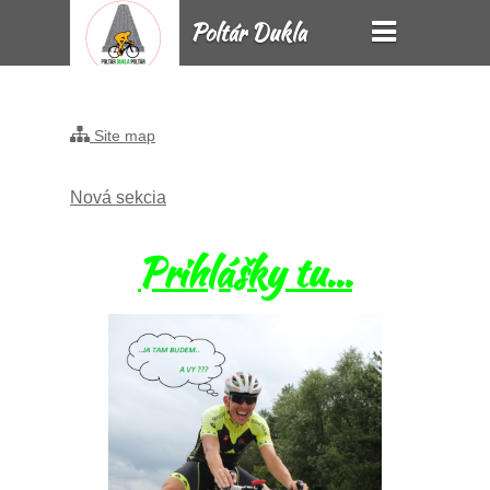
Poltár Dukla
Poltár
Site map
Nová sekcia
Prihlášky tu...