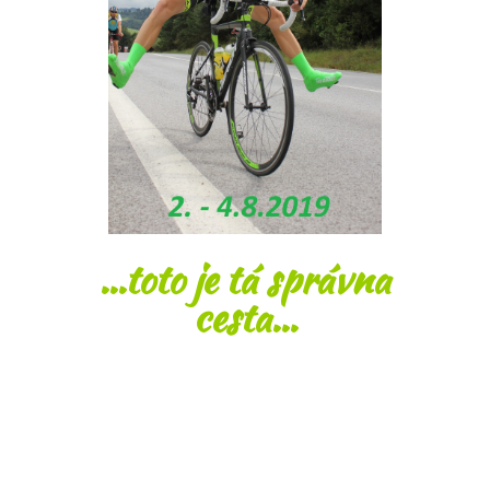
...toto je tá správna
cesta...